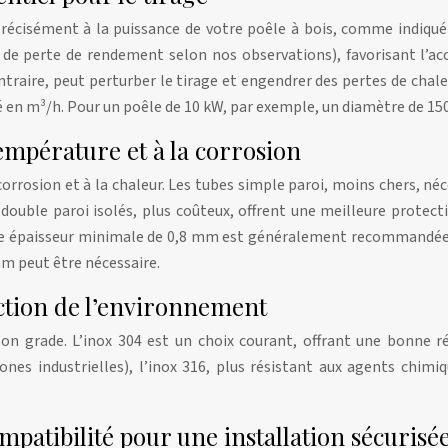
précisément à la puissance de votre poêle à bois, comme indiqué
 de perte de rendement selon nos observations), favorisant l’a
traire, peut perturber le tirage et engendrer des pertes de cha
é en m³/h. Pour un poêle de 10 kW, par exemple, un diamètre de 
température et à la corrosion
a corrosion et à la chaleur. Les tubes simple paroi, moins chers, 
 double paroi isolés, plus coûteux, offrent une meilleure protec
e épaisseur minimale de 0,8 mm est généralement recommandée po
mm peut être nécessaire.
ction de l’environnement
son grade. L’inox 304 est un choix courant, offrant une bonne ré
es industrielles), l’inox 316, plus résistant aux agents chimi
ompatibilité pour une installation sécurisé