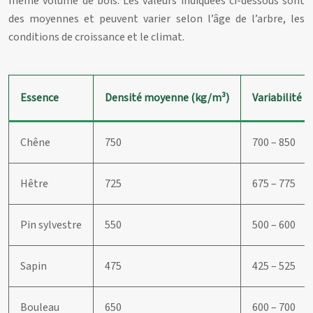
même volume de bois. Les valeurs indiquées ci-dessous sont
des moyennes et peuvent varier selon l’âge de l’arbre, les
conditions de croissance et le climat.
Essence
Densité moyenne (kg/m³)
Variabilité 
Chêne
750
700 – 850
Hêtre
725
675 – 775
Pin sylvestre
550
500 – 600
Sapin
475
425 – 525
Bouleau
650
600 – 700